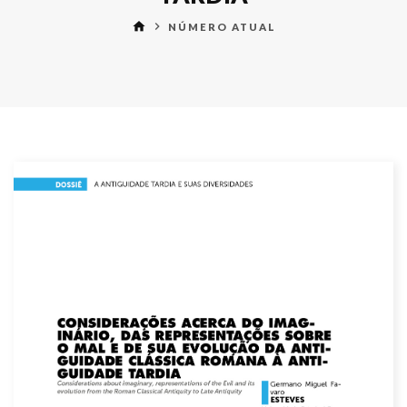
home
keyboard_arrow_right
NÚMERO ATUAL