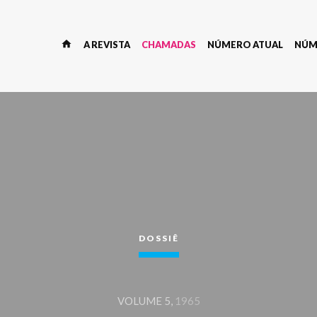
home
A REVISTA
CHAMADAS
NÚMERO ATUAL
NÚM
DOSSIÊ
VOLUME 5,
1965