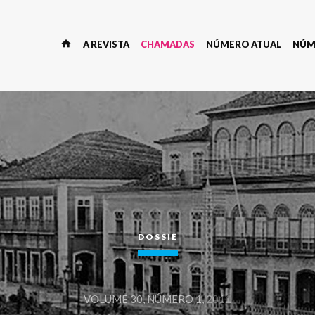
home
A REVISTA
CHAMADAS
NÚMERO ATUAL
NÚM
DOSSIÊ
VOLUME 30, NÚMERO 1,
2011