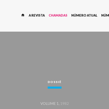
home
A REVISTA
CHAMADAS
NÚMERO ATUAL
NÚM
DOSSIÊ
VOLUME 1,
1982