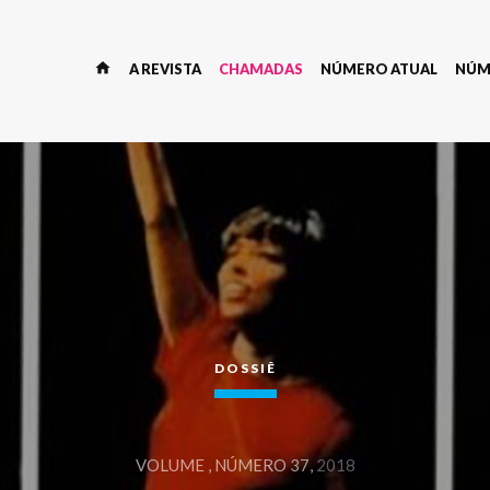
home
A REVISTA
CHAMADAS
NÚMERO ATUAL
NÚM
DOSSIÊ
VOLUME , NÚMERO 37,
2018