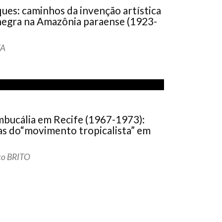
ques: caminhos da invenção artística
 negra na Amazônia paraense (1923-
TA
mbucália em Recife (1967-1973):
as do“movimento tropicalista” em
co BRITO